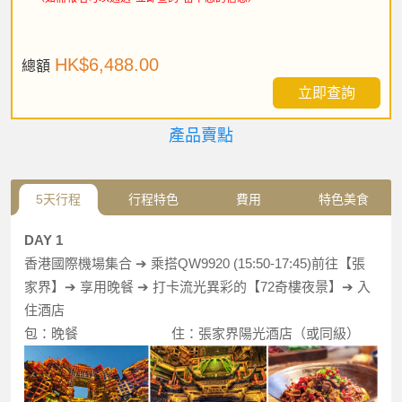
HK$6,488.00
總額
立即查詢
產品賣點
5天行程
行程特色
費用
特色美食
DAY 1
香港國際機場集合 ➔ 乘搭QW9920 (15:50-17:45)前往【張
家界】➔ 享用晚餐 ➔ 打卡流光異彩的【72奇樓夜景】➔ 入
住酒店
包：晚餐 住：張家界陽光酒店（或同級）