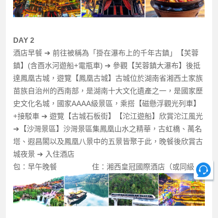
DAY 2
酒店早餐 ➔ 前往被稱為「掛在瀑布上的千年古鎮」【芙蓉
鎮】(含酉水河遊船+電瓶車) ➔ 參觀【芙蓉鎮大瀑布】後抵
達鳳凰古城，遊覽【鳳凰古城】古城位於湖南省湘西土家族
苗族自治州的西南部，是湖南十大文化遺產之一，是國家歷
史文化名城，國家AAAA級景區，乘搭【磁懸浮觀光列車】
+接駁車 ➔ 遊覽【古城石板街】【沱江遊船】欣賞沱江風光
➔【沙灣景區】沙灣景區集鳳凰山水之精華，古虹橋、萬名
塔、遐昌閣以及鳳凰八景中的五景皆聚于此，晚餐後欣賞古
城夜景 ➔ 入住酒店
包：早午晚餐 住：湘西皇冠國際酒店（或同級）