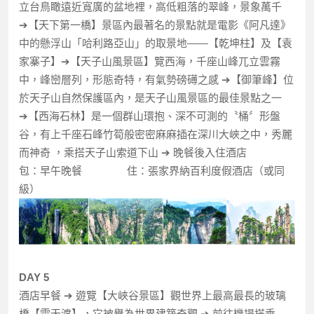
立台鳥瞰遠近寬廣的盆地裡，高低粗落的翠峰，景象萬千
➔【天下第一橋】景區內最著名的景點就是電影《阿凡達》
中的懸浮山「哈利路亞山」的取景地——【乾坤柱】及【袁
家寨子】➔【天子山風景區】覽西海，千座山峰兀立雲霧
中，峰巒層列，形態奇特，有氣勢磅礡之感 ➔【御筆峰】位
於天子山自然保護區內，是天子山風景區的最佳景點之一
➔【西海石林】是一個群山環抱、深不可測的〝桶〞形盤
谷，有上千座石峰竹筍般密密麻麻插在深川大峽之中，秀麗
而神奇 ，乘搭天子山索道下山 ➔ 晚餐後入住酒店
包：早午晚餐 住：張家界納百利度假酒店（或同
級）
DAY 5
酒店早餐 ➔ 遊覽【大峽谷景區】觀世界上最高最長的玻璃
橋【雲天渡】，它被譽為世界建築奇觀 ➔ 前往機場搭乘