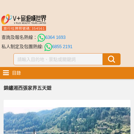
查詢及報名熱線：
6364 1693
私人制定及包團熱線:
6855 2191
目錄
錦繡湘西張家界五天遊