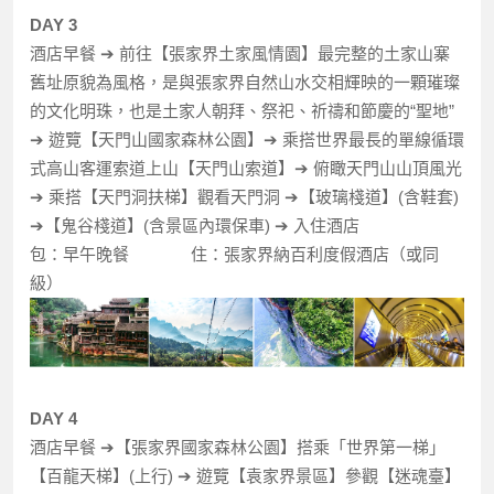
DAY 3
酒店早餐 ➔ 前往【張家界土家風情園】最完整的土家山寨
舊址原貌為風格，是與張家界自然山水交相輝映的一顆璀璨
的文化明珠，也是土家人朝拜、祭祀、祈禱和節慶的“聖地”
➔ 遊覽【天門山國家森林公園】➔ 乘搭世界最長的單線循環
式高山客運索道上山【天門山索道】➔ 俯瞰天門山山頂風光
➔ 乘搭【天門洞扶梯】觀看天門洞 ➔【玻璃棧道】(含鞋套)
➔【鬼谷棧道】(含景區內環保車) ➔ 入住酒店
包：早午晚餐 住：張家界納百利度假酒店（或同
級）
DAY 4
酒店早餐 ➔【張家界國家森林公園】搭乘「世界第一梯」
【百龍天梯】(上行) ➔ 遊覽【袁家界景區】參觀【迷魂臺】