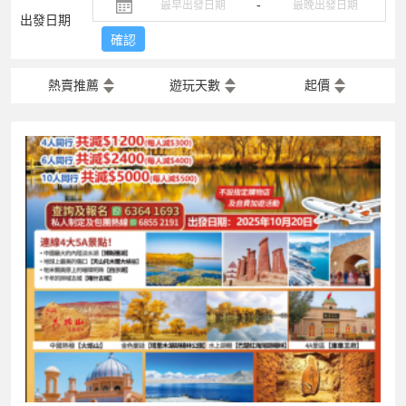
-
出發日期
確認
熱賣推薦
遊玩天數
起價