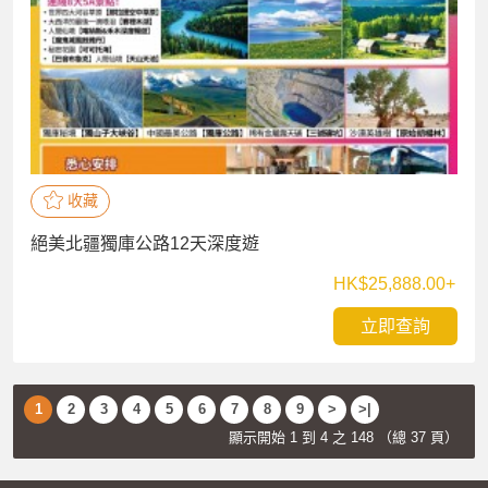
收藏
絕美北疆獨庫公路12天深度遊
HK$25,888.00+
立即查詢
1
2
3
4
5
6
7
8
9
>
>|
顯示開始 1 到 4 之 148 （總 37 頁）