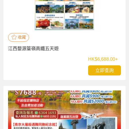
收藏
江西婺源篁嶺高鐵五天遊
HK$6,688.00+
立即查詢