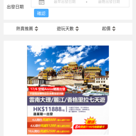
-
出發日期
確認
熱賣推薦
遊玩天數
起價