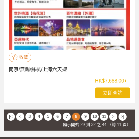
收藏
南京/無錫/蘇杭/上海六天遊
HK$7,688.00+
立即查詢
|<
<
3
4
5
6
7
8
9
10
11
>
>|
顯示開始 29 到 32 之 44 （總 11 頁）