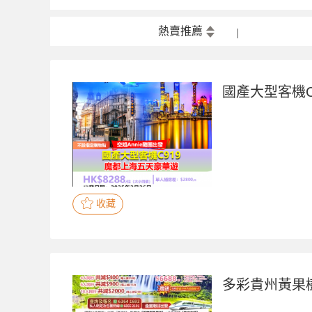
熱賣推薦
國產大型客機C
收藏
多彩貴州黃果