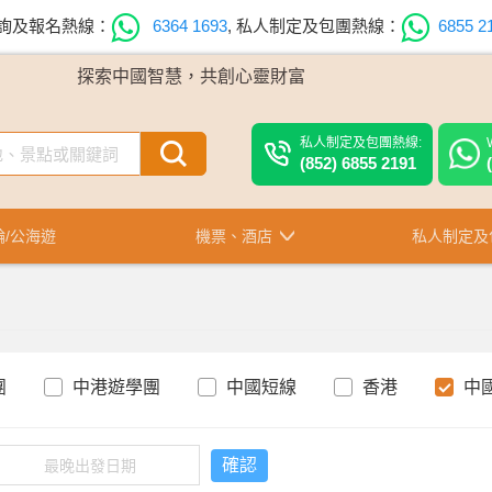
詢及報名熱線：
6364 1693
,
私人制定及包團熱線：
6855 2
探索中國智慧，共創心靈財富
私人制定及包團熱線:
(852) 6855 2191
輪/公海遊
機票、酒店
私人制定及
團
中港遊學團
中國短線
香港
中
確認