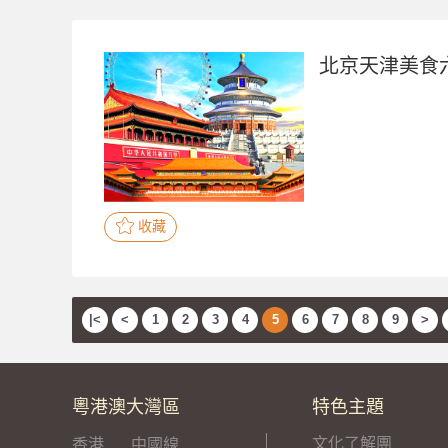
北京天津美食
收藏
|<
<
1
2
3
4
5
6
7
8
9
>
粵港澳大灣區
特色主題
文化了解團
香港
中國線