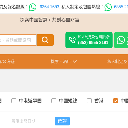
詢及報名熱線：
6364 1693
,
私人制定及包團熱線：
6855 2
探索中國智慧，共創心靈財富
私人制定及包團熱線:
(852) 6855 2191
輪/公海遊
機票、酒店
私人制定及
團
中港遊學團
中國短線
香港
中
確認