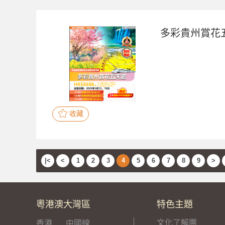
多彩貴州賞花
收藏
|<
<
1
2
3
4
5
6
7
8
9
>
粵港澳大灣區
特色主題
文化了解團
香港
中國線